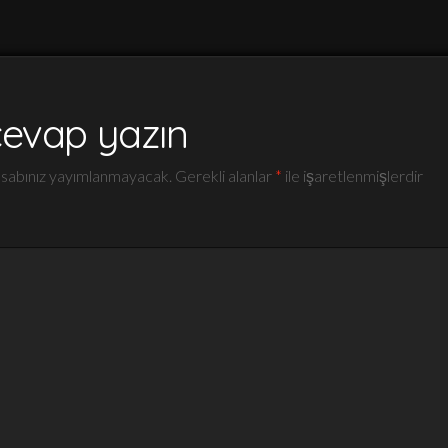
cevap yazın
sabınız yayımlanmayacak.
Gerekli alanlar
*
ile işaretlenmişlerdir