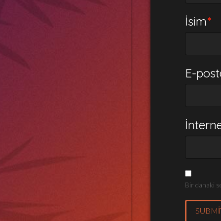
İsim
*
E-pos
İnterne
Bir dahaki s