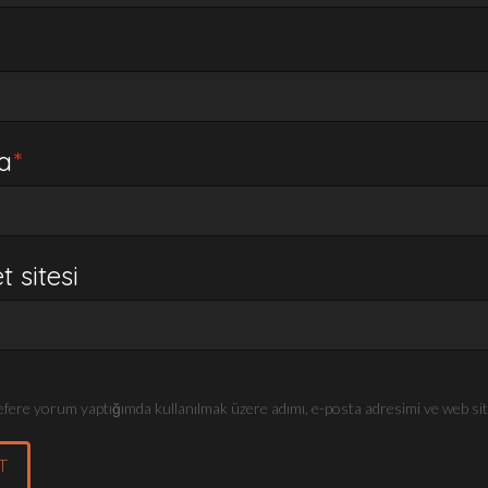
ta
*
t sitesi
efere yorum yaptığımda kullanılmak üzere adımı, e-posta adresimi ve web sit