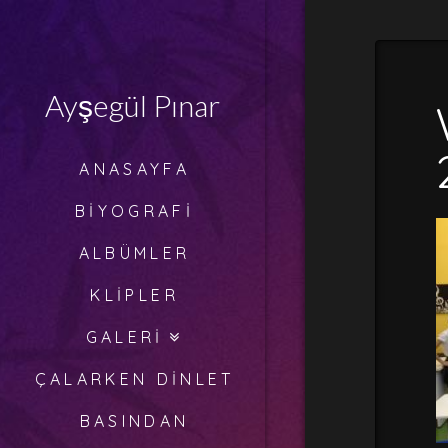
Ayşegül
Pınar
Ayşegül Pınar
ANASAYFA
BIYOGRAFI
ALBÜMLER
KLIPLER
GALERI
ÇALARKEN DINLET
BASINDAN