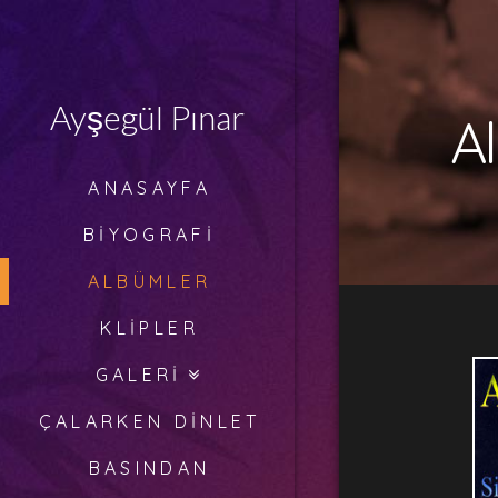
Ayşegül
Pınar
Ayşegül Pınar
A
ANASAYFA
BIYOGRAFI
ALBÜMLER
KLIPLER
GALERI
ÇALARKEN DINLET
BASINDAN