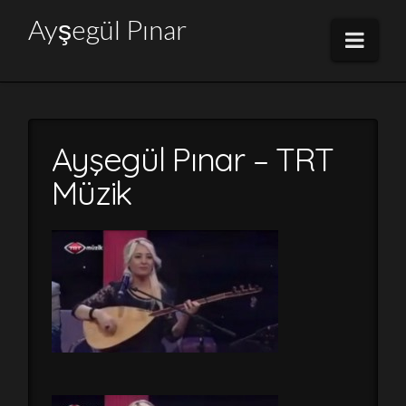
Ayşegül
Ayşegül Pınar
Navi
Pınar
Ayşegül Pınar – TRT
Müzik