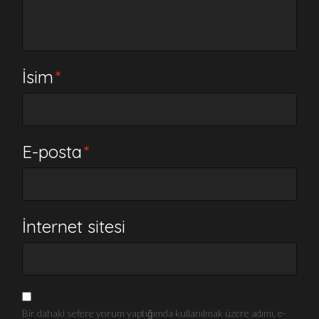
İsim
*
E-posta
*
İnternet sitesi
Bir dahaki sefere yorum yaptığımda kullanılmak üzere adımı, e-