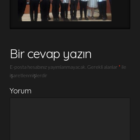
Bir cevap yazın
E-posta hesabınız yayımlanmayacak.
Gerekli alanlar
*
ile
işaretlenmişlerdir
Yorum