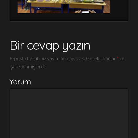
Bir cevap yazın
E-posta hesabınız yayımlanmayacak.
Gerekli alanlar
*
ile
işaretlenmişlerdir
Yorum