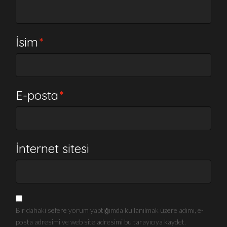
İsim
*
E-posta
*
İnternet sitesi
Bir dahaki sefere yorum yaptığımda kullanılmak üzere adımı, e-
posta adresimi ve web site adresimi bu tarayıcıya kaydet.