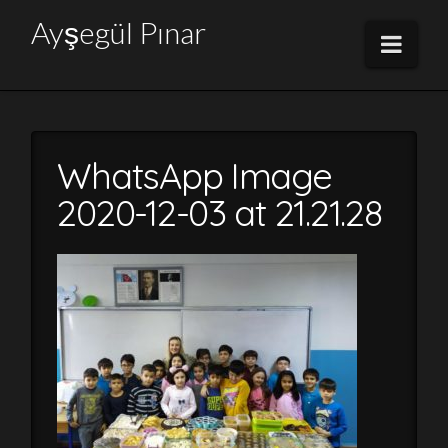
Ayşegül
Ayşegül Pınar
Navi
Pınar
WhatsApp Image
2020-12-03 at 21.21.28