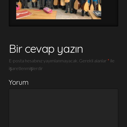
Bir cevap yazın
E-posta hesabınız yayımlanmayacak.
Gerekli alanlar
*
ile
işaretlenmişlerdir
Yorum