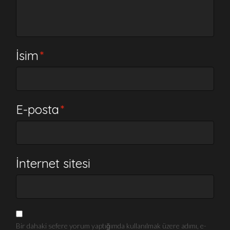
İsim
*
E-posta
*
İnternet sitesi
Bir dahaki sefere yorum yaptığımda kullanılmak üzere adımı, e-