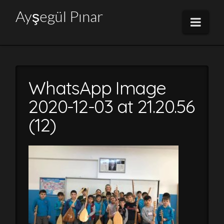
Ayşegül
Ayşegül Pınar
Navi
Pınar
WhatsApp Image
2020-12-03 at 21.20.56
(12)