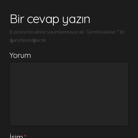
Bir cevap yazın
E-posta hesabınız yayımlanmayacak.
Gerekli alanlar
*
ile
işaretlenmişlerdir
Yorum
İsim
*