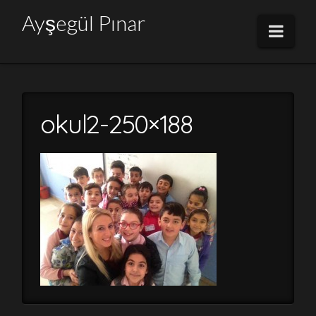
Ayşegül
Ayşegül Pınar
Navi
Pınar
okul2-250×188