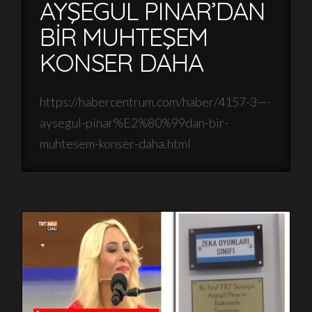
AYŞEGÜL PINAR’DAN
BİR MUHTEŞEM
KONSER DAHA
https://habercentrum.com/haber/4157-3—-
aysegul-pinar%E2%80%99dan-bir-
muhtesem-konser-daha.html