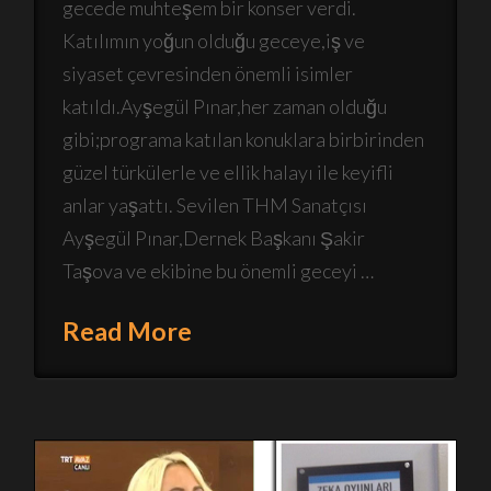
gecede muhteşem bir konser verdi.
Katılımın yoğun olduğu geceye,iş ve
siyaset çevresinden önemli isimler
katıldı.Ayşegül Pınar,her zaman olduğu
gibi;programa katılan konuklara birbirinden
güzel türkülerle ve ellik halayı ile keyifli
anlar yaşattı. Sevilen THM Sanatçısı
Ayşegül Pınar,Dernek Başkanı Şakir
Taşova ve ekibine bu önemli geceyi …
Read More