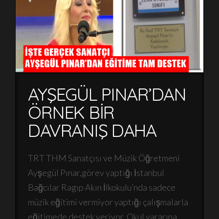
AYŞEGÜL PINAR’DAN
ÖRNEK BİR
DAVRANIŞ DAHA
TRT THM Sanatçısı ve Müzik Öğretmeni
Ayşegül Pınar,görev yaptığı İstanbul
Bağcılar Ragıp Akın İlkokulu’nda sadece
müzik eğitimi vermiyor yaptığı çalışmalarla
eğitimede destek veriyor. Okul yararına