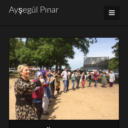
Ayşegül
Ayşegül Pınar
Navi
Pınar