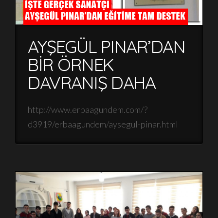
AYŞEGÜL PINAR’DAN
BİR ÖRNEK
DAVRANIŞ DAHA
http://www.erbaagundem.com/?
d3919/erbaagundem/aysegul-pinar.html